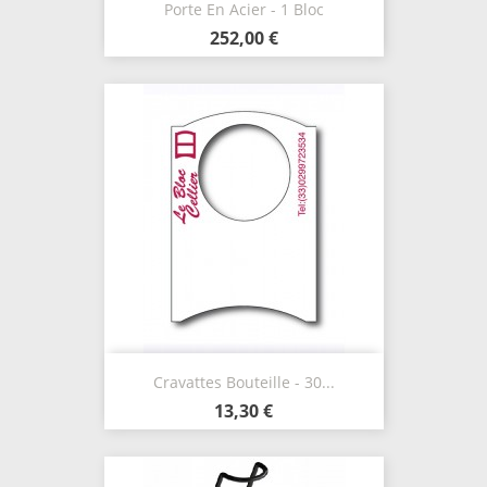
Porte En Acier - 1 Bloc
252,00 €
Cravattes Bouteille - 30...
13,30 €